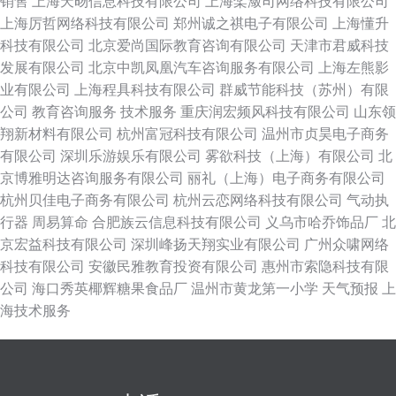
销售
上海天旸信息科技有限公司
上海桨潋司网络科技有限公司
上海厉哲网络科技有限公司
郑州诚之祺电子有限公司
上海懂升
科技有限公司
北京爱尚国际教育咨询有限公司
天津市君威科技
发展有限公司
北京中凯凤凰汽车咨询服务有限公司
上海左熊影
业有限公司
上海程具科技有限公司
群威节能科技（苏州）有限
公司
教育咨询服务
技术服务
重庆润宏频风科技有限公司
山东领
翔新材料有限公司
杭州富冠科技有限公司
温州市贞昊电子商务
有限公司
深圳乐游娱乐有限公司
雾欲科技（上海）有限公司
北
京博雅明达咨询服务有限公司
丽礼（上海）电子商务有限公司
杭州贝佳电子商务有限公司
杭州云恋网络科技有限公司
气动执
行器
周易算命
合肥族云信息科技有限公司
义乌市哈乔饰品厂
北
京宏益科技有限公司
深圳峰扬天翔实业有限公司
广州众啸网络
科技有限公司
安徽民雅教育投资有限公司
惠州市索隐科技有限
公司
海口秀英椰辉糖果食品厂
温州市黄龙第一小学
天气预报
上
海技术服务