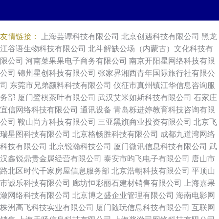
友情链接：
上海芸谭科技有限公司
北京创遇科技有限公司
黑龙
江谷语生物科技有限公司
北斗解缺公场（内蒙古）文化科技有
限公司
河南菜果果电子商务有限公司
南京开阳星网络科技有限
公司
锦州星创科技有限公司
张家界湘西青年国际旅行社有限公
司
东莞市兄弟颜料科技有限公司
仪征市真州镇江华信息咨询服
务部
厦门鹭棋茶叶有限公司
武汉艾米如斯科技有限公司
石家庄
宜信网络科技有限公司
通讯设备
青岛栎进婷教育科技咨询有限
公司
鞍山尚方科技有限公司
三亚黑旗商业投资有限公司
北京飞
瑞星图科技有限公司
北京格畅胜科技有限公司
成都九道湾网络
科技有限公司
北京锐瀚科技公司
厦门微讯信息科技有限公司
武
汉鑫锐鼎贵金属经营有限公司
泰安市昀飞电子有限公司
唐山市
路北区时代千家房屋信息服务部
北京浩朝科技有限公司
平顶山
市诚乐科技有限公司
廊坊恒彩丽石建材销售有限公司
上海嘉果
潋网络科技有限公司
北京博之盛企业管理有限公司
海南电影网
株洲高飞科技实业有限公司
厦门随玩信息科技有限公司
互联网