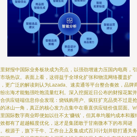
阿里财报中国际业务板块成为亮点，以强劲增速力压国内电商，
起市场热议。表面上看，这得益于全球化扩张和物流网络覆盖扩
，更广泛的解读则认为Lazada、速卖通等平台整合奏效，品牌
纷纷出海才能勉强吃饱流量红利。深入挖掘近日公布的财报花絮
结合供应链端信息你会发现：烧钱购用户、疯狂扩充品类不过是
的冰山一角，真正的核心发力点集中在垂直供应链价值层面。\n\
阿里国际数字商业即便如以往不太‘赚钱’，但其单均履约成本和履
时效都有了超越幅度优化，这才是集团敢于甘南微本下的布局谜
题。根源于，旗下千牛、工作台上及集成式百川计划并联打通关